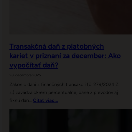
Transakčná daň z platobných
kariet v priznaní za december: Ako
vypočítať daň?
28. decembra 2025
Zákon o dani z finančných transakcií (č. 279/2024 Z.
z.) zavádza okrem percentuálnej dane z prevodov aj
fixnú daň…
Čítať viac…