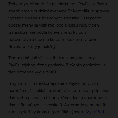
Treba myslieť na to, že pri platbe cez PayPal sa často
stretávame s cudzími menami. To komplikuje správne
vyčíslenie dane z finančných transakcií: Prepočet
cudzej meny sa však robí podľa kurzu NBS v deň
transakcie, nie podľa konverzného kurzu z
účtovníctva a tiež nie kurzom použitom v rámci
Revolutu, ktorý je odlišný.
Transakčná daň vás zastihne aj v prípade, kedy si
PayPal stiahne rôzne poplatky. Z týchto poplatkov je
tiež potrebné vyčísliť DFT.
S výpočtom transakčnej dane z PayPal účtu vám
pomôže naša aplikácia, ktorá vám pomôže s prípravou
daňového priznania k transakčnej dani (oznámenie o
dani z finančných transakcií). Automaticky prepočíta
kurz, vyrieši výnimky a špecifiká výpočtu.
Vyskúšajte